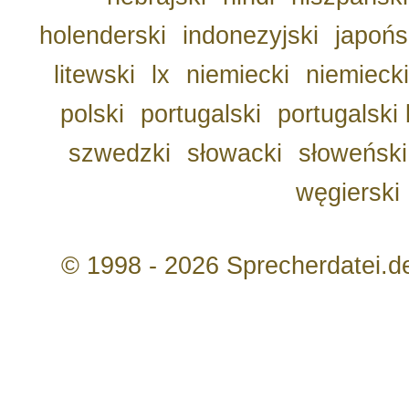
holenderski
indonezyjski
japońs
litewski
lx
niemiecki
niemiecki
polski
portugalski
portugalski 
szwedzki
słowacki
słoweński
węgierski
© 1998 - 2026 Sprecherdatei.d