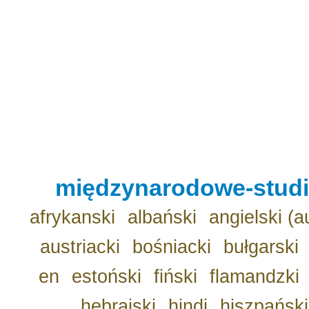
międzynarodowe-studio
afrykanski
albański
angielski (a
austriacki
bośniacki
bułgarski
en
estoński
fiński
flamandzki
hebrajski
hindi
hiszpański