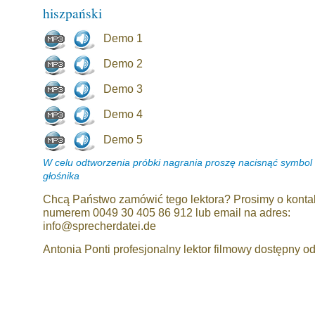
hiszpański
Demo 1
Demo 2
Demo 3
Demo 4
Demo 5
W celu odtworzenia próbki nagrania proszę nacisnąć symbol
głośnika
Chcą Państwo zamówić tego lektora? Prosimy o konta
numerem 0049 30 405 86 912 lub email na adres:
info@sprecherdatei.de
Antonia Ponti profesjonalny lektor filmowy dostępny od 