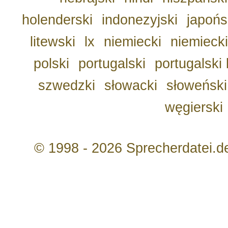
holenderski
indonezyjski
japońs
litewski
lx
niemiecki
niemiecki
polski
portugalski
portugalski 
szwedzki
słowacki
słoweński
węgierski
© 1998 - 2026 Sprecherdatei.d