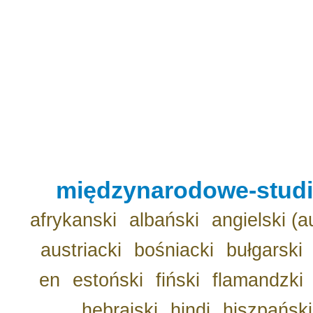
międzynarodowe-studio
afrykanski
albański
angielski (a
austriacki
bośniacki
bułgarski
en
estoński
fiński
flamandzki
hebrajski
hindi
hiszpański