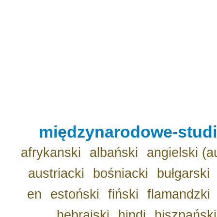
międzynarodowe-studio
afrykanski
albański
angielski (a
austriacki
bośniacki
bułgarski
en
estoński
fiński
flamandzki
hebrajski
hindi
hiszpański