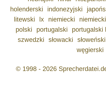
holenderski
indonezyjski
japońs
litewski
lx
niemiecki
niemiecki
polski
portugalski
portugalski 
szwedzki
słowacki
słoweński
węgierski
© 1998 - 2026 Sprecherdatei.d