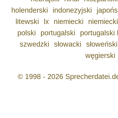
holenderski
indonezyjski
japońs
litewski
lx
niemiecki
niemiecki
polski
portugalski
portugalski 
szwedzki
słowacki
słoweński
węgierski
© 1998 - 2026 Sprecherdatei.d