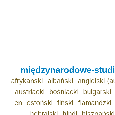
międzynarodowe-studio
afrykanski
albański
angielski (a
austriacki
bośniacki
bułgarski
en
estoński
fiński
flamandzki
hebrajski
hindi
hiszpański