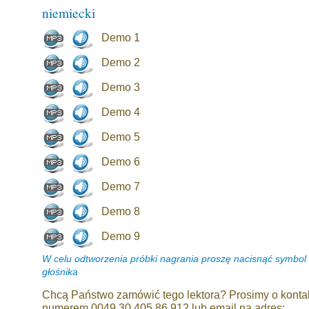
niemiecki
Demo 1
Demo 2
Demo 3
Demo 4
Demo 5
Demo 6
Demo 7
Demo 8
Demo 9
W celu odtworzenia próbki nagrania proszę nacisnąć symbol
głośnika
Chcą Państwo zamówić tego lektora? Prosimy o konta
numerem 0049 30 405 86 912 lub email na adres: