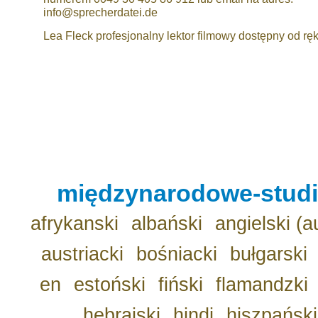
info@sprecherdatei.de
Lea Fleck profesjonalny lektor filmowy dostępny od ręk
międzynarodowe-studio
afrykanski
albański
angielski (a
austriacki
bośniacki
bułgarski
en
estoński
fiński
flamandzki
hebrajski
hindi
hiszpański