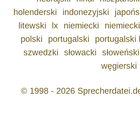
holenderski
indonezyjski
japońs
litewski
lx
niemiecki
niemiecki
polski
portugalski
portugalski 
szwedzki
słowacki
słoweński
węgierski
© 1998 - 2026 Sprecherdatei.d