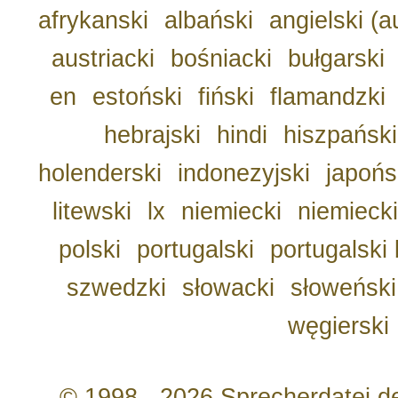
afrykanski
albański
angielski (a
austriacki
bośniacki
bułgarski
en
estoński
fiński
flamandzki
hebrajski
hindi
hiszpański
holenderski
indonezyjski
japońs
litewski
lx
niemiecki
niemiecki
polski
portugalski
portugalski 
szwedzki
słowacki
słoweński
węgierski
© 1998 - 2026 Sprecherdatei.d